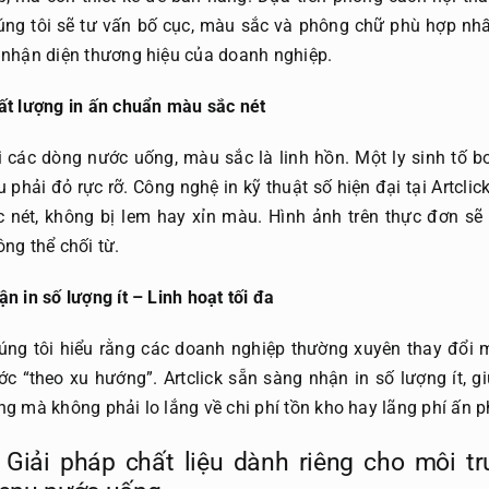
úng tôi sẽ tư vấn bố cục, màu sắc và phông chữ phù hợp nhấ
 nhận diện thương hiệu của doanh nghiệp.
ất lượng in ấn chuẩn màu sắc nét
i các dòng nước uống, màu sắc là linh hồn. Một ly sinh tố b
u phải đỏ rực rỡ. Công nghệ in kỹ thuật số hiện đại tại Art
c nét, không bị lem hay xỉn màu. Hình ảnh trên thực đơn sẽ
ông thể chối từ.
n in số lượng ít – Linh hoạt tối đa
úng tôi hiểu rằng các doanh nghiệp thường xuyên thay đổi
ớc “theo xu hướng”. Artclick sẵn sàng nhận in số lượng ít, g
ng mà không phải lo lắng về chi phí tồn kho hay lãng phí ấn 
. Giải pháp chất liệu dành riêng cho môi 