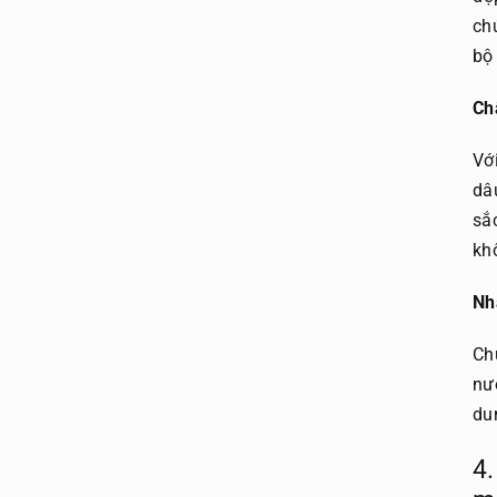
ch
bộ
Ch
Vớ
dâ
sắ
kh
Nhậ
Ch
nư
du
4