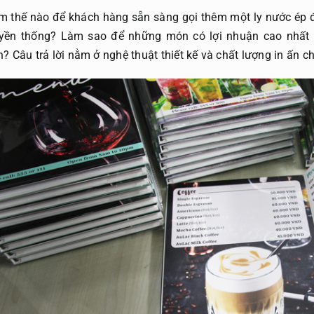
m thế nào để khách hàng sẵn sàng gọi thêm một ly nước ép đặ
uyền thống? Làm sao để những món có lợi nhuận cao nhất 
n? Câu trả lời nằm ở nghệ thuật thiết kế và chất lượng in ấn c