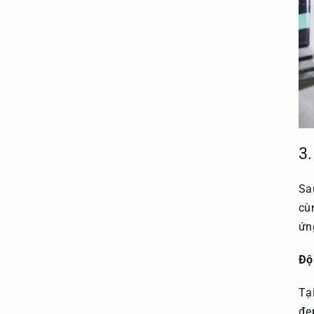
3.
Sa
cùn
ứn
Độ
Tạ
đẹ