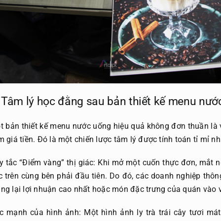
 Tâm lý học đằng sau bản thiết kế menu nướ
t bản thiết kế menu nước uống hiệu quả không đơn thuần là 
m giá tiền. Đó là một chiến lược tâm lý được tính toán tỉ mỉ 
y tắc “Điểm vàng” thị giác: Khi mở một cuốn thực đơn, mắt 
c trên cùng bên phải đầu tiên. Do đó, các doanh nghiệp th
ng lại lợi nhuận cao nhất hoặc món đặc trưng của quán vào vị
c mạnh của hình ảnh: Một hình ảnh ly trà trái cây tươi mát