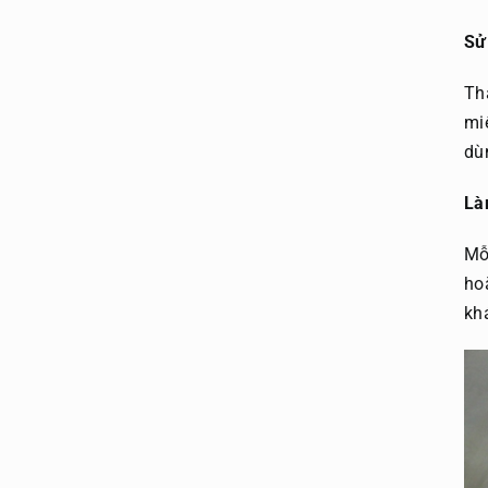
Sử
Th
mi
dù
Là
Mỗ
ho
kh