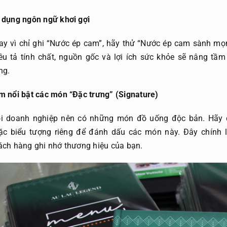
 dụng ngôn ngữ khơi gợi
ay vì chỉ ghi “Nước ép cam”, hãy thử “Nước ép cam sành mọ
êu tả tính chất, nguồn gốc và lợi ích sức khỏe sẽ nâng tầm
ng.
m nổi bật các món “Đặc trưng” (Signature)
i doanh nghiệp nên có những món đồ uống độc bản. Hãy d
ặc biểu tượng riêng để đánh dấu các món này. Đây chính l
ách hàng ghi nhớ thương hiệu của bạn.