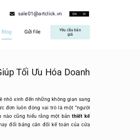
sale01@artclick.vn
EN
VI
Yêu cầu báo
Blog
Gửi file
giá
Giúp Tối Ưu Hóa Doanh
hê nhỏ xinh đến những không gian sang
c đơn luôn đóng vai trò là một “người
p nào cũng hiểu rằng một bản
thiết kế
hay đổi bảng cân đối kế toán của cửa