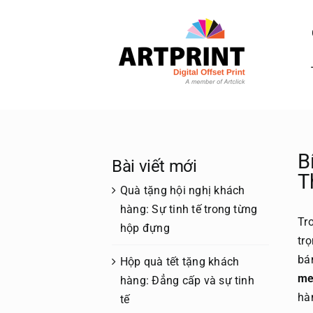
Skip
to
content
B
Bài viết mới
T
Quà tặng hội nghị khách
hàng: Sự tinh tế trong từng
Tr
hộp đựng
tr
bá
Hộp quà tết tặng khách
me
hàng: Đẳng cấp và sự tinh
hà
tế