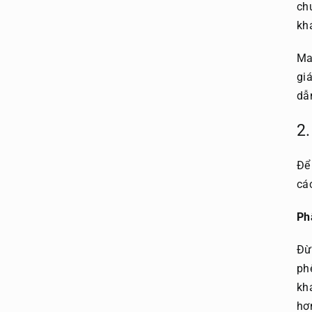
ch
kh
Ma
gi
dẫ
2.
Để
cá
Ph
Đừ
ph
kh
hơ