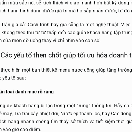
uẩn màu sắc nét sẽ kích thích vị giác mạnh hơn bất kỳ dòng
ách hàng hình dung được giá trị mà họ sắp nhận được, từ đó 
 trận giá cả: Cách trình bày giá cũng là một nghệ thuật. Việc 
á không theo thứ tự từ thấp đến cao giúp khách hàng tập tru
n của món đồ uống thay vì chỉ nhìn vào con số.
 Các yếu tố then chốt giúp tối ưu hóa doanh
 thực hiện một bản thiết kế menu nước uống giúp tăng trưởn
c yếu tố sau:
ân loại danh mục rõ ràng
ng để khách hàng bị lạc trong một “rừng” thông tin. Hãy ch
ê máy, Trà trái cây nhiệt đới, Nước ép thanh lọc, hay Các dòng
ách hàng nhanh chóng tìm thấy sở thích và tiết kiệm thời g
n vào giờ cao điểm.