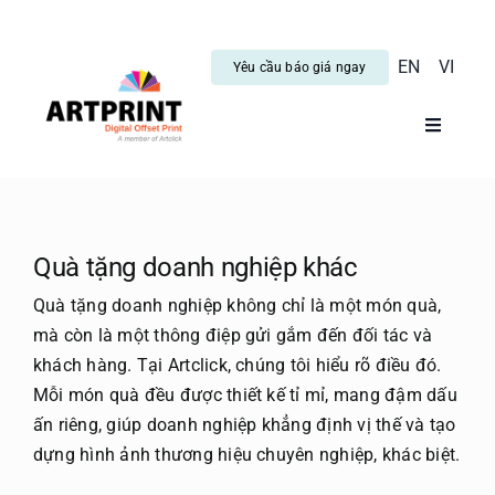
Skip
to
EN
VI
Yêu cầu báo giá ngay
content
Toggle
Navigati
Trang C
Dịch vụ
Quà tặng doanh nghiệp khác
Quà tặng doanh nghiệp không chỉ là một món quà,
Tin tức
mà còn là một thông điệp gửi gắm đến đối tác và
khách hàng. Tại Artclick, chúng tôi hiểu rõ điều đó.
Mỗi món quà đều được thiết kế tỉ mỉ, mang đậm dấu
Hướng 
ấn riêng, giúp doanh nghiệp khẳng định vị thế và tạo
dựng hình ảnh thương hiệu chuyên nghiệp, khác biệt.
Blog