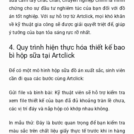
sữa cầm tay chắc chắn, chuyên nghiệp chính là minh
chứng cho sự đầu tư nghiêm túc của bạn đối với đồ
án tốt nghiệp. Với sự hỗ trợ từ Artclick, mọi khó khăn
về kỹ thuật gia công sẽ được giải quyết triệt để, giúp
ý tưởng của bạn tỏa sáng rực rỡ nhất.
4. Quy trình hiện thực hóa
thiết kế bao
bì hộp sữa
tại Artclick
Để có một mô hình hộp sữa đồ án xuất sắc, sinh viên
cần đi qua các bước cùng Artclick:
Gửi file và bình bài: Kỹ thuật viên sẽ hỗ trợ kiểm tra
xem file thiết kế của bạn đã đủ khoảng tràn lề chưa,
các vị trí đáy và nắp hộp có khớp nhau không.
In mẫu thử: Đây là bước quan trọng để bạn kiểm tra
màu sắc trên chất liệu giấy thực tế trước khi in hàng