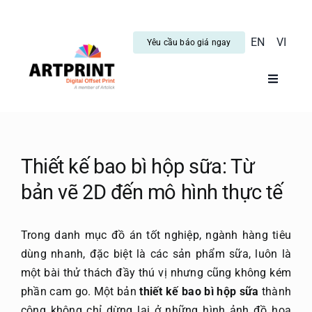
Skip
to
EN
VI
Yêu cầu báo giá ngay
content
Toggle
Navigati
Trang C
Dịch vụ
Thiết kế bao bì hộp sữa: Từ
bản vẽ 2D đến mô hình thực tế
Tin tức
Trong danh mục đồ án tốt nghiệp, ngành hàng tiêu
Hướng 
dùng nhanh, đặc biệt là các sản phẩm sữa, luôn là
một bài thử thách đầy thú vị nhưng cũng không kém
phần cam go. Một bản
thiết kế bao bì hộp sữa
thành
Blog
công không chỉ dừng lại ở những hình ảnh đồ họa