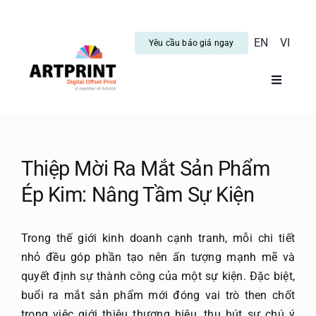
Skip
to
EN
VI
Yêu cầu báo giá ngay
content
Toggle
Navigati
Trang C
Dịch vụ
Thiệp Mời Ra Mắt Sản Phẩm
Ép Kim: Nâng Tầm Sự Kiện
Tin tức
Trong thế giới kinh doanh cạnh tranh, mỗi chi tiết
Hướng 
nhỏ đều góp phần tạo nên ấn tượng mạnh mẽ và
quyết định sự thành công của một sự kiện. Đặc biệt,
buổi ra mắt sản phẩm mới đóng vai trò then chốt
Blog
trong việc giới thiệu thương hiệu, thu hút sự chú ý