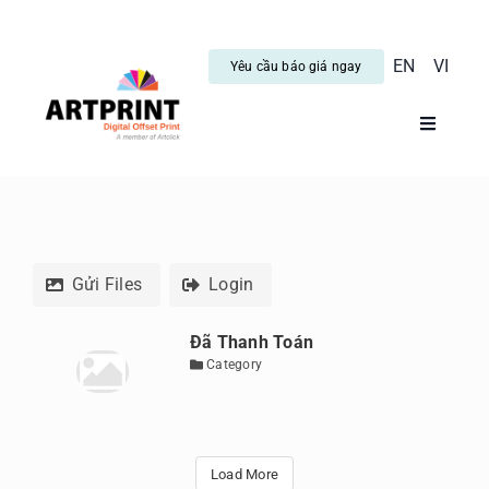
Skip
to
EN
VI
Yêu cầu báo giá ngay
content
Toggle
Navigati
Trang C
Dịch vụ
Gửi Files
Login
Tin tức
Đã Thanh Toán
Category
Hướng 
Blog
Load More