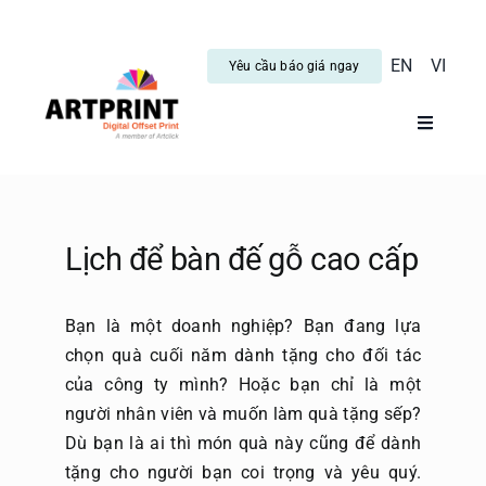
Skip
to
EN
VI
Yêu cầu báo giá ngay
content
Toggle
Navigati
Trang C
Dịch vụ
Lịch để bàn đế gỗ cao cấp
Tin tức
Bạn là một doanh nghiệp? Bạn đang lựa
chọn quà cuối năm dành tặng cho đối tác
của công ty mình? Hoặc bạn chỉ là một
Hướng 
người nhân viên và muốn làm quà tặng sếp?
Dù bạn là ai thì món quà này cũng để dành
Blog
tặng cho người bạn coi trọng và yêu quý.