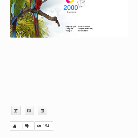
Gửi file
154