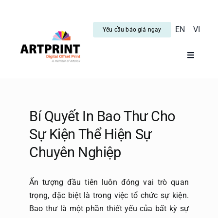
Skip
to
EN
VI
Yêu cầu báo giá ngay
content
Toggle
Navigati
Trang C
Dịch vụ
Bí Quyết In Bao Thư Cho
Sự Kiện Thể Hiện Sự
Tin tức
Chuyên Nghiệp
Hướng 
Ấn tượng đầu tiên luôn đóng vai trò quan
trọng, đặc biệt là trong việc tổ chức sự kiện.
Bao thư là một phần thiết yếu của bất kỳ sự
Blog